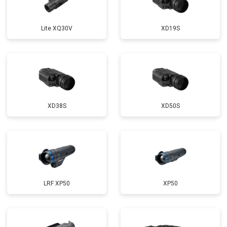
Lite XQ30V
XD19S
XD38S
XD50S
LRF XP50
XP50