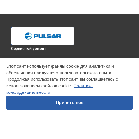
Сервисный ремонт
ВЫБЕРИ СВОЙ ГОРОД
Этот сайт использует файлы cookie для аналитики и
Ремонт платы управления (восстановление)
обеспечения наилучшего пользовательского опыта.
тепловизионного монокуляра Axion XM38 Pulsar в
Продолжая использовать этот сайт, вы соглашаетесь с
Краснодаре
использованием файлов cookie.
Политика
Ремонт платы управления (восстановление)
конфиденциальности
тепловизионного монокуляра Axion XM38 Pulsar в
Ростове-
на-Дону
Принять все
Ремонт платы управления (восстановление)
тепловизионного монокуляра Axion XM38 Pulsar в
Нижнем
Новгороде
Ремонт платы управления (восстановление)
тепловизионного монокуляра Axion XM38 Pulsar в
Новосибирске
УСТРОЙСТВА