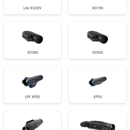
Lite XQ30V
XD19S
XD38S
XD50S
LRF XP50
XP50