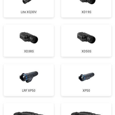
Lite XQ30V
XD19S
XD38S
XD50S
LRF XP50
XP50