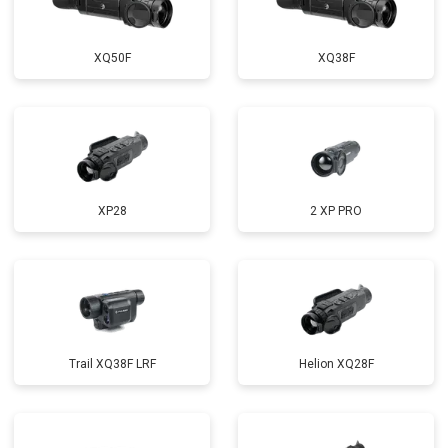
XQ50F
XQ38F
XP28
2 XP PRO
Trail XQ38F LRF
Helion XQ28F