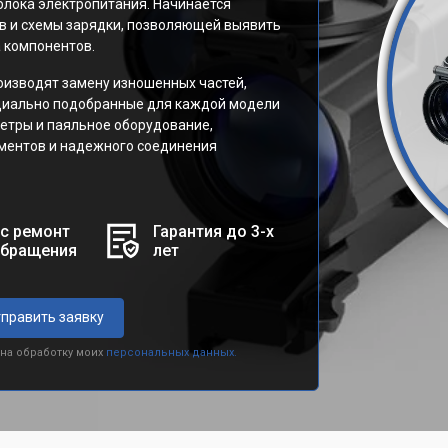
блока электропитания. Начинается
ов и схемы зарядки, позволяющей выявить
 компонентов.
оизводят замену изношенных частей,
циально подобранные для каждой модели
етры и паяльное оборудование,
ментов и надежного соединения
с ремонт
Гарантия до 3-х
обращения
лет
править заявку
 на обработку моих
персональных данных.