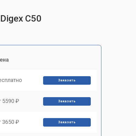
 Digex C50
ена
есплатно
Заказать
т 5590 ₽
Заказать
т 3650 ₽
Заказать