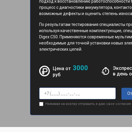
подход к восстановлению работоспособности 
процесс с диагностики аккумулятора, контакт
возможные дефекты и оценить степень износа
По результатам тестирования специалисты пр
используя качественные комплектующие, спе
Digex C50. Применяются современные мультим
необходимые для точной установки новых эле
электрических цепей.
3000
Экспрес
Цена от
в день 
руб
От
Нажимая на кнопку отправить я даю свое согласие