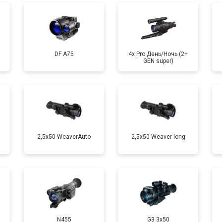
DF A75
4x Pro День/Ночь (2+
GEN super)
2,5x50 WeaverAuto
2,5x50 Weaver long
N455
G3 3x50