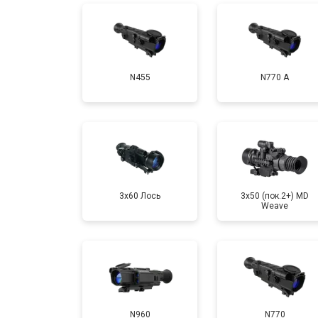
N455
N770 А
3x60 Лось
3x50 (пок.2+) MD
Weave
N960
N770