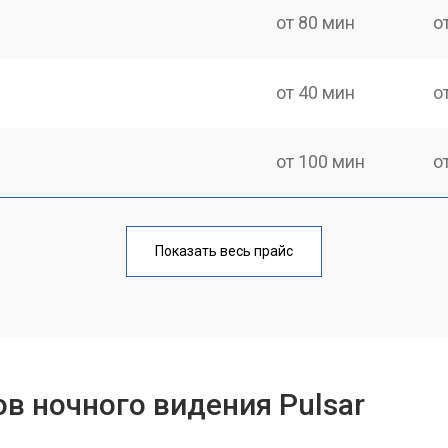
от 80 мин
о
от 40 мин
о
от 100 мин
о
фокусировки
от 60 мин
о
Показать весь прайс
ментов
от 110 мин
о
в ночного видения Pulsar