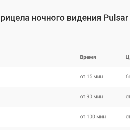
рицела ночного видения Pulsar
Время
Ц
от 15 мин
б
от 90 мин
о
от 100 мин
о