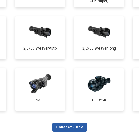
GEN super)
2,5x50 WeaverAuto
2,5x50 Weaver long
N455
G3 3x50