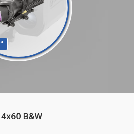
та
r 4x60 B&W