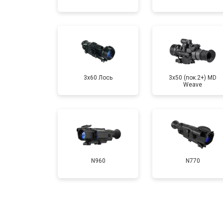
3x60 Лось
3x50 (пок.2+) MD
Weave
N960
N770