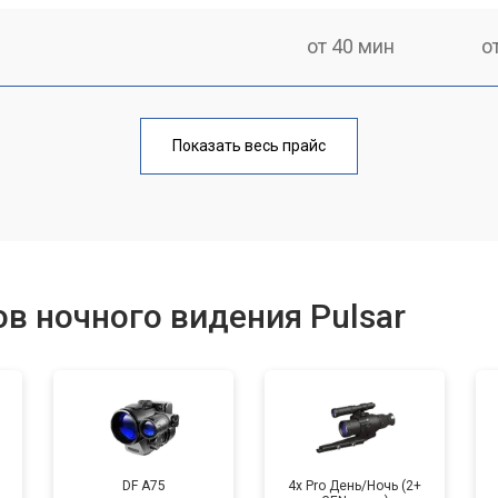
от 40 мин
о
от 100 мин
о
Показать весь прайс
фокусировки
от 60 мин
о
ментов
от 110 мин
о
в ночного видения Pulsar
DF A75
4x Pro День/Ночь (2+