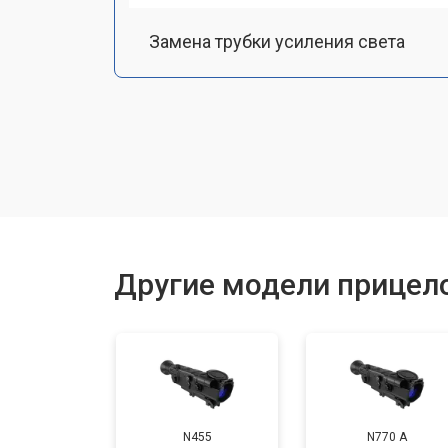
Замена трубки усиления света
Замена или ремонт ИК-подсветки
Настройка или ремонт механизма 
Замена или ремонт крепежных эле
Другие модели прицело
N455
N770 А