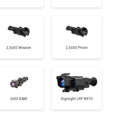
2,5x50 Weaver
2,5x50 Prism
3x50 B&W
Digisight LRF N970