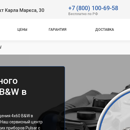
+7 (800) 100-69-58
т Карла Маркса, 30
Бесплатно по РФ
ЦЕНЫ
ГАРАНТИЯ
ДОСТАВКА
W
ного
 B&W в
дения 4x60 B&W в
 Наш сервисный центр
их приборов Pulsar с