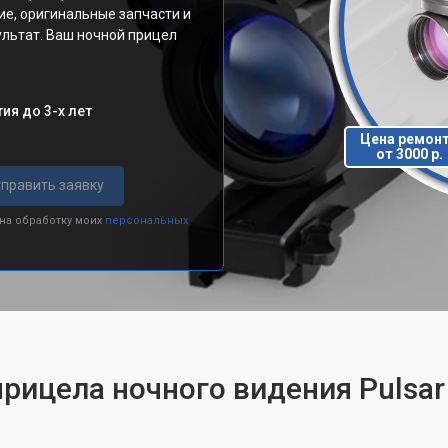
ие, оригинальные запчасти и
льтат. Ваш ночной прицел
ия до 3-х лет
Цена ремон
от 3000 р.
править заявку
 на обработку моих
персональных
прицела ночного видения Pulsa